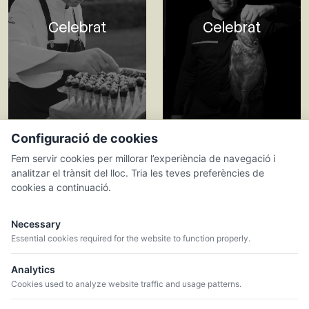
Celebrat
Celebrat
09.07.26
16.07.26
Configuració de cookies
ASPIC
VIA RESTAURANT
Fem servir cookies per millorar l’experiència de navegació i
analitzar el trànsit del lloc. Tria les teves preferències de
Sabaté i Coca
Sabaté i Coca
cookies a continuació.
Necessary
Essential cookies required for the website to function properly.
Analytics
Cookies used to analyze website traffic and usage patterns.