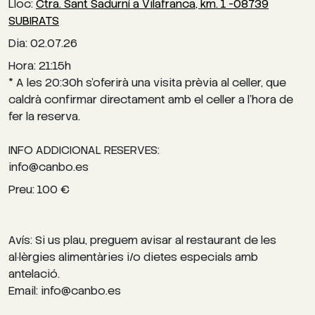
Lloc:
Ctra. Sant Sadurní a Vilafranca, km. 1 -08739
SUBIRATS
Dia: 02.07.26
Hora: 21:15h
* A les 20:30h s’oferirà una visita prèvia al celler, que
caldrà confirmar directament amb el celler a l’hora de
fer la reserva.
INFO ADDICIONAL RESERVES:
info@canbo.es
Preu: 100 €
Avís: Si us plau, preguem avisar al restaurant de les
al·lèrgies alimentàries i/o dietes especials amb
antelació.
Email: info@canbo.es