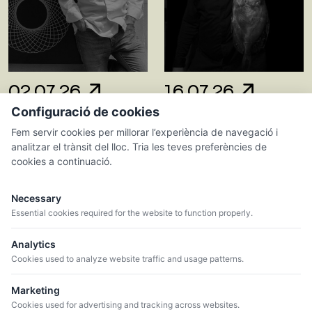
02.07.26
16.07.26
Configuració de cookies
CAN BO VINS &
VIA RESTAURANT
TAPES
Fem servir cookies per millorar l’experiència de navegació i
Sabaté i Coca
analitzar el trànsit del lloc. Tria les teves preferències de
Sabaté i Coca
cookies a continuació.
Necessary
Essential cookies required for the website to function properly.
Analytics
Cookies used to analyze website traffic and usage patterns.
Marketing
Cookies used for advertising and tracking across websites.