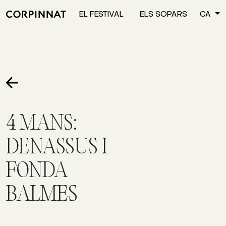
EL FESTIVAL
ELS SOPARS
CA
4 MANS:
DENASSUS I
FONDA
BALMES