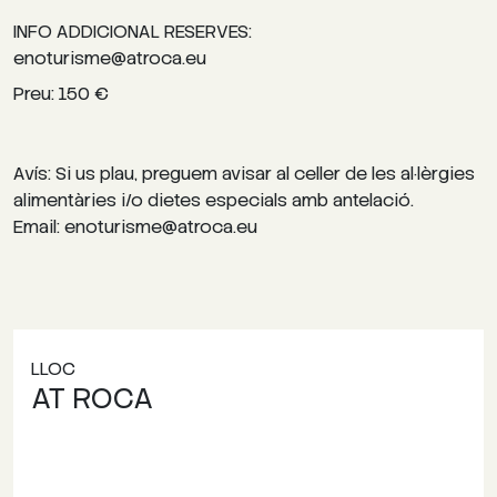
INFO ADDICIONAL RESERVES:
enoturisme@atroca.eu
Preu: 150 €
Avís: Si us plau, preguem avisar al celler de les al·lèrgies
alimentàries i/o dietes especials amb antelació.
Email: enoturisme@atroca.eu
LLOC
AT ROCA