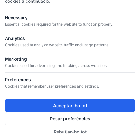
cookies a continuació.
Necessary
Essential cookies required for the website to function properly.
Analytics
Cookies used to analyze website traffic and usage patterns.
Marketing
Cookies used for advertising and tracking across websites.
Preferences
Cookies that remember user preferences and settings.
Acceptar-ho tot
Desar preferències
Rebutjar-ho tot
Política de privacitat
Cooki