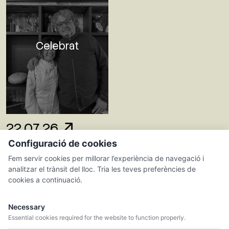
Celebrat
22.07.26
Configuració de cookies
LA XERA DEL
GINJOLER
Fem servir cookies per millorar l’experiència de navegació i
analitzar el trànsit del lloc. Tria les teves preferències de
Bufadors
cookies a continuació.
Necessary
Essential cookies required for the website to function properly.