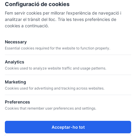
13.07.26
Configuració de cookies
Fem servir cookies per millorar l’experiència de navegació i
DELIRI
analitzar el trànsit del lloc. Tria les teves preferències de
Recaredo
cookies a continuació.
Necessary
Essential cookies required for the website to function properly.
Analytics
Cookies used to analyze website traffic and usage patterns.
Marketing
Cookies used for advertising and tracking across websites.
Preferences
Cookies that remember user preferences and settings.
Acceptar-ho tot