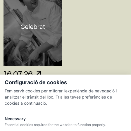
Celebrat
16.07.26
Configuració de cookies
CAL PERE DEL
Fem servir cookies per millorar l’experiència de navegació i
MASET
analitzar el trànsit del lloc. Tria les teves preferències de
Recaredo
cookies a continuació.
Necessary
Essential cookies required for the website to function properly.