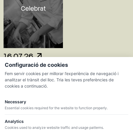
Celebrat
16.07.26
Configuració de cookies
CAL PERE DEL
Fem servir cookies per millorar l’experiència de navegació i
MASET
analitzar el trànsit del lloc. Tria les teves preferències de
Recaredo
cookies a continuació.
Necessary
Essential cookies required for the website to function properly.
Analytics
Cookies used to analyze website traffic and usage patterns.